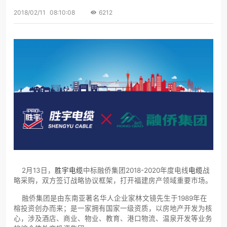
2018/02/11
08:10:08
6212
2月13日，
胜宇电缆
中标融侨集团2018-2020年度电线
电缆
战
略采购，双方签订战略协议框架，打开福建房产领域重要市场。
融侨集团是由东南亚著名华人企业家林文镜先生于1989年在
榕投资创办而来；是一家拥有国家一级资质，以房地产开发为核
心，涉及酒店、商业、物业、教育、港口物流、温泉开发等业务