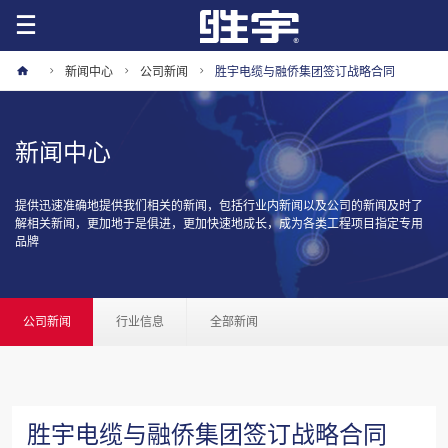
新闻中心
公司新闻
胜宇电缆与融侨集团签订战略合同
新闻中心
提供迅速准确地提供我们相关的新闻，包括行业内新闻以及公司的新闻及时了
解相关新闻，更加地于是俱进，更加快速地成长，成为各类工程项目指定专用
品牌
公司新闻
行业信息
全部新闻
胜宇电缆与融侨集团签订战略合同