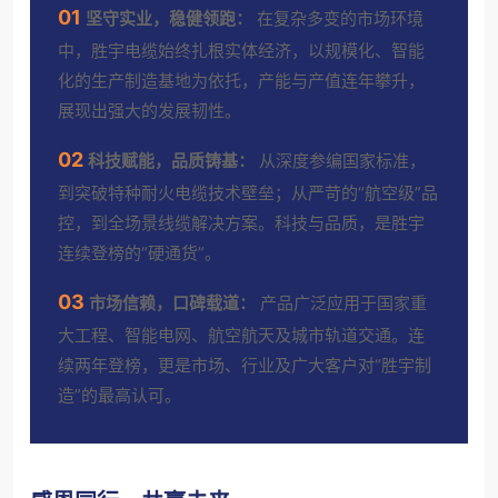
01
坚守实业，稳健领跑：
在复杂多变的市场环境
中，胜宇电缆始终扎根实体经济，以规模化、智能
化的生产制造基地为依托，产能与产值连年攀升，
展现出强大的发展韧性。
02
科技赋能，品质铸基：
从深度参编国家标准，
到突破特种耐火电缆技术壁垒；从严苛的“航空级”品
控，到全场景线缆解决方案。科技与品质，是胜宇
连续登榜的“硬通货”。
03
市场信赖，口碑载道：
产品广泛应用于国家重
大工程、智能电网、航空航天及城市轨道交通。连
续两年登榜，更是市场、行业及广大客户对“胜宇制
造”的最高认可。